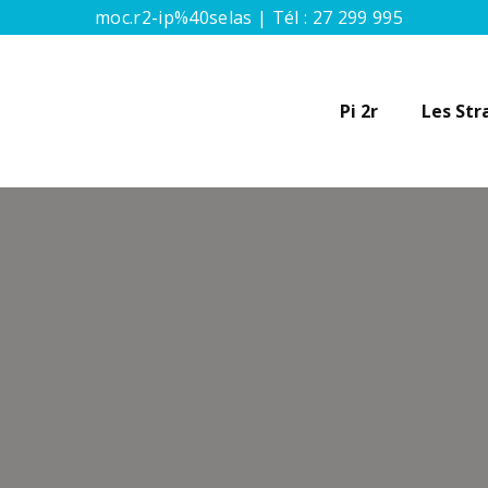
moc.r2-ip%40selas | Tél :
27 299 995
Pi 2r
Les Str