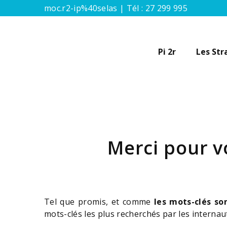
moc.r2-ip%40selas | Tél :
27 299 995
Pi 2r
Les Str
Merci pour v
Tel que promis, et comme
les mots-clés so
mots-clés les plus recherchés par les interna