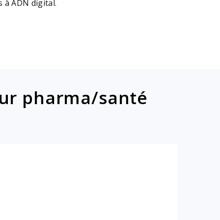
s à ADN digital.
eur pharma/santé