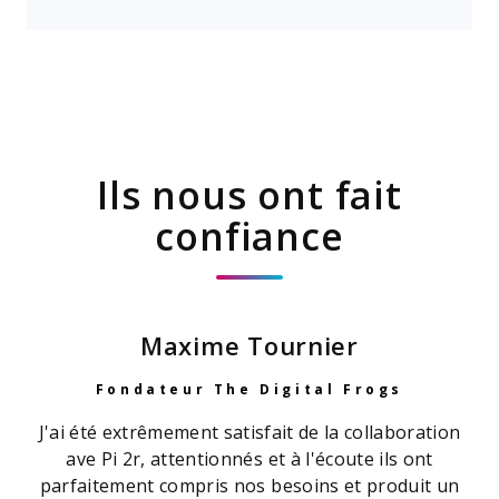
Ils nous ont fait
confiance
Maxime Tournier
Fondateur The Digital Frogs
mes
J'ai été extrêmement satisfait de la collaboration
Ra
nt
ave Pi 2r, attentionnés et à l'écoute ils ont
p
eb
parfaitement compris nos besoins et produit un
s