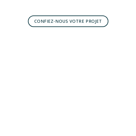
CONFIEZ-NOUS VOTRE PROJET
Pi 2r est une agence de conseil
et marketing digital en Tunisie depuis 2003.
Pi 2r